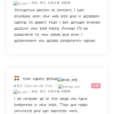
)
来自: 荷兰 北荷兰省 哈勒姆
Attractive section of content. I just
stumbled upon your web site and in accession
capital to assert that I get actually enjoyed
account your blog posts. Anyway I?ll be
subscribing to your feeds and even I
achievement you access consistently rapidly.
tron vanity github
回复
发布于 2026-06-08 17:04
(
)
来自: 荷兰 北荷兰省 哈勒姆
I do consider all of the ideas you have
presented in your post. They are really
convincing and can definitely work.