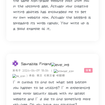
the same high-grade website post from you
in the upcoming also. Actually your creative
writing abilities has encouraged me to get
my own website now. Actually the blogging is
spreading its wings rapidly. Your write up is
a good example of it.
Saunazilla Finland
回复
发布于 2026-06-09 18:06
(
)
来自: 荷兰 北荷兰省 哈勒姆
I’m curious to find out what blog system
you happen to be utilizing? I’m experiencing
some minor security issues with my latest
website and I’d like to find something more
risk-free. Do you have any solutions?