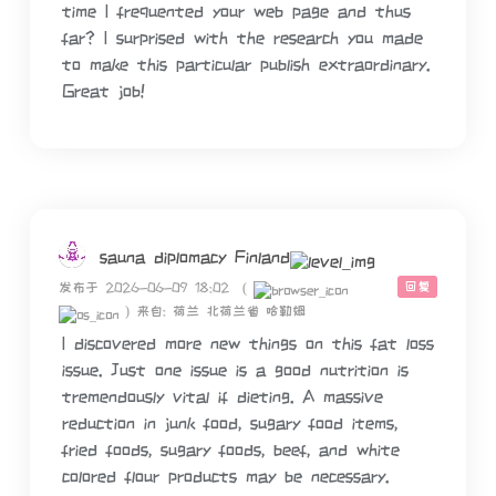
time I frequented your web page and thus
far? I surprised with the research you made
to make this particular publish extraordinary.
Great job!
sauna diplomacy Finland
回复
发布于 2026-06-09 18:02
(
)
来自: 荷兰 北荷兰省 哈勒姆
I discovered more new things on this fat loss
issue. Just one issue is a good nutrition is
tremendously vital if dieting. A massive
reduction in junk food, sugary food items,
fried foods, sugary foods, beef, and white
colored flour products may be necessary.