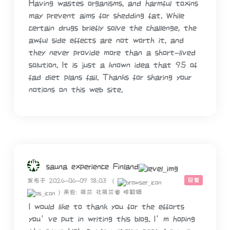
Having wastes organisms, and harmful toxins
may prevent aims for shedding fat. While
certain drugs briefly solve the challenge, the
awful side effects are not worth it, and
they never provide more than a short-lived
solution. It is just a known idea that 95 of
fad diet plans fail. Thanks for sharing your
notions on this web site.
sauna experience Finland
回复
发布于 2026-06-09 18:03
(
)
来自: 荷兰 北荷兰省 哈勒姆
I would like to thank you for the efforts
you’ve put in writing this blog. I’m hoping