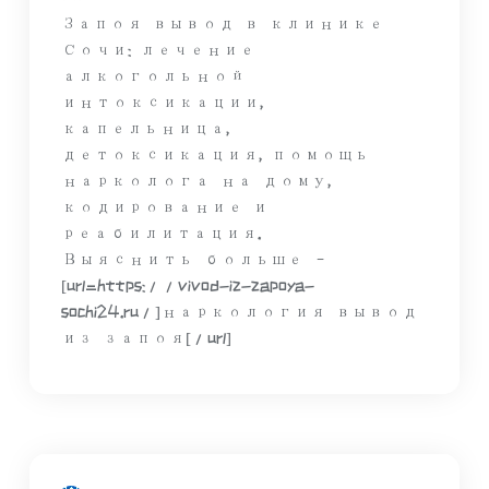
Запоя вывод в клинике
Сочи: лечение
алкогольной
интоксикации,
капельница,
детоксикация, помощь
нарколога на дому,
кодирование и
реабилитация.
Выяснить больше –
[url=https://vivod-iz-zapoya-
sochi24.ru/]наркология вывод
из запоя[/url]