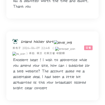
off is definitely worth the time and effort.
Thank you
finland hockey shirt
回复
发布于 2026-06-09 22:48
(
)
来自: 荷兰 北荷兰省 哈勒姆
Excellent beat ! I wish to apprentice while
you amend your site, how can i subscribe for
a blog website? The account aided me a
acceptable deal. I had been a little bit
acquainted of this your broadcast offered
bright clear concept