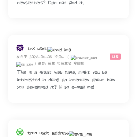
newsletters? Can not find it.
trx usdt
回复
发布于 2026-06-08 19:34
(
)
来自: 荷兰 北荷兰省 哈勒姆
This is a great web page, might you be
interested in doing an interview about how
you developed it? If so e-mail me!
tron usdt address