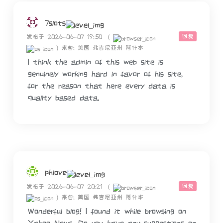
7slots
回复
发布于 2026-06-07 19:50
(
)
来自: 美国 弗吉尼亚州 阿什本
I think the admin of this web site is
genuinely working hard in favor of his site,
for the reason that here every data is
quality based data.
phlove
回复
发布于 2026-06-07 20:21
(
)
来自: 美国 弗吉尼亚州 阿什本
Wonderful blog! I found it while browsing on