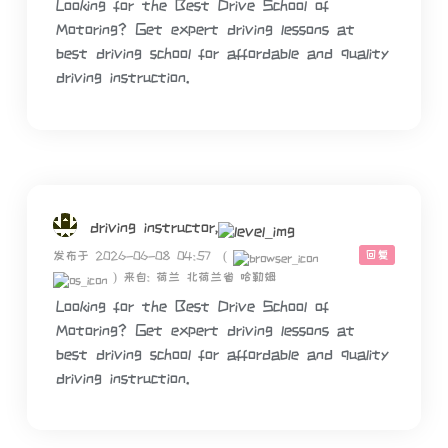
Looking for the Best Drive School of
Motoring? Get expert driving lessons at
best driving school for affordable and quality
driving instruction.
driving instructor,
回复
发布于 2026-06-08 04:57
(
)
来自: 荷兰 北荷兰省 哈勒姆
Looking for the Best Drive School of
Motoring? Get expert driving lessons at
best driving school for affordable and quality
driving instruction.