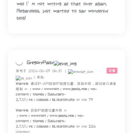
well I’m not writing all that over again.
Regardless, just wanted to say wonderful
blog!
GregoryPaisy
回复
发布于 2026-06-09 04:31
(
)
来自:
Warning
: 通过IP-API获取IP地理位置：获取失败，超过接口速率
限制 in
/www/wwwroot/www.geeks.moe/wp-
content/themes/Sakurairo-
2.7.1.1/inc/classes/IpLocation.php
on line
79
Warning
: 获取IP地理位置失败 in
/www/wwwroot/www.geeks.moe/wp-
content/themes/Sakurairo-
2.7.1.1/inc/classes/IpLocation.php
on line
226
Unknown