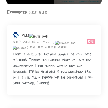
Comments
6,129 条评论
AO3
回复
发布于 2026-06-07 19:22
(
)
来自: 荷兰 北荷兰省 哈勒姆
Hello there, just became aware of your blog
through Google, and found that it’s truly
informative. I am gonna watch out for
brussels. I?ll be grateful if you continue this
in future. Many people will be benefited from
your writing. Cheers!