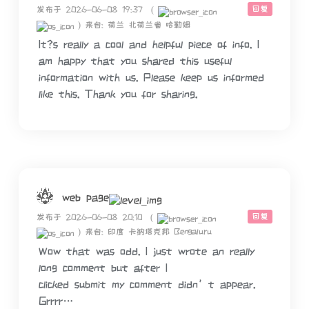
回复
发布于 2026-06-08 19:37
(
)
来自: 荷兰 北荷兰省 哈勒姆
It?s really a cool and helpful piece of info. I
am happy that you shared this useful
information with us. Please keep us informed
like this. Thank you for sharing.
web page
回复
发布于 2026-06-08 20:10
(
)
来自: 印度 卡纳塔克邦 Bengaluru
Wow that was odd. I just wrote an really
long comment but after I
clicked submit my comment didn’t appear.
Grrrr…