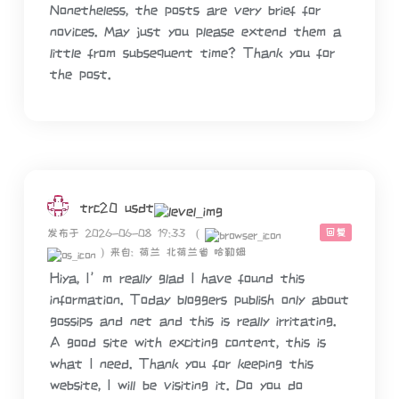
Nonetheless, the posts are very brief for
novices. May just you please extend them a
little from subsequent time? Thank you for
the post.
trc20 usdt
回复
发布于 2026-06-08 19:33
(
)
来自: 荷兰 北荷兰省 哈勒姆
Hiya, I’m really glad I have found this
information. Today bloggers publish only about
gossips and net and this is really irritating.
A good site with exciting content, this is
what I need. Thank you for keeping this
website, I will be visiting it. Do you do