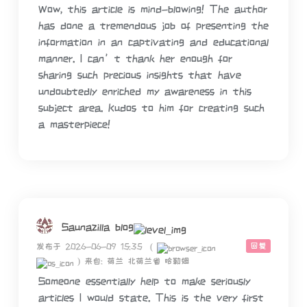
Wow, this article is mind-blowing! The author
has done a tremendous job of presenting the
information in an captivating and educational
manner. I can’t thank her enough for
sharing such precious insights that have
undoubtedly enriched my awareness in this
subject area. Kudos to him for creating such
a masterpiece!
Saunazilla blog
回复
发布于 2026-06-09 15:35
(
)
来自: 荷兰 北荷兰省 哈勒姆
Someone essentially help to make seriously
articles I would state. This is the very first