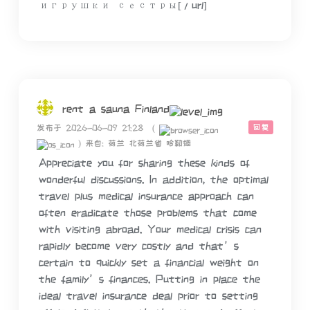
игрушки сестры[/url]
rent a sauna Finland
回复
发布于 2026-06-09 21:28
(
)
来自: 荷兰 北荷兰省 哈勒姆
Appreciate you for sharing these kinds of
wonderful discussions. In addition, the optimal
travel plus medical insurance approach can
often eradicate those problems that come
with visiting abroad. Your medical crisis can
rapidly become very costly and that’s
certain to quickly set a financial weight on
the family’s finances. Putting in place the
ideal travel insurance deal prior to setting