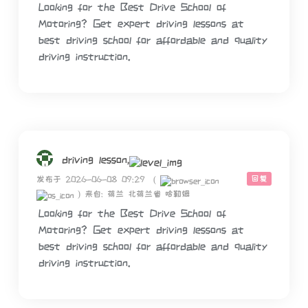
Looking for the Best Drive School of
Motoring? Get expert driving lessons at
best driving school for affordable and quality
driving instruction.
driving lesson,
回复
发布于 2026-06-08 09:29
(
)
来自: 荷兰 北荷兰省 哈勒姆
Looking for the Best Drive School of
Motoring? Get expert driving lessons at
best driving school for affordable and quality
driving instruction.