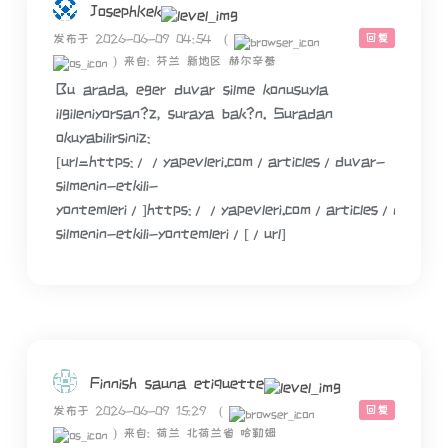
JosephKek
回复
发布于 2026-06-09 04:54
(
)
来自: 芬兰 新地区 赫尔辛基
Bu arada, eger duvar silme konusuyla
ilgileniyorsan?z, suraya bak?n. Suradan
okuyabilirsiniz:
[url=https://yapevleri.com/articles/duvar-
silmenin-etkili-
yontemleri/]https://yapevleri.com/articles/duvar-
silmenin-etkili-yontemleri/[/url]
Finnish sauna etiquette
回复
发布于 2026-06-09 15:29
(
)
来自: 荷兰 北荷兰省 哈勒姆