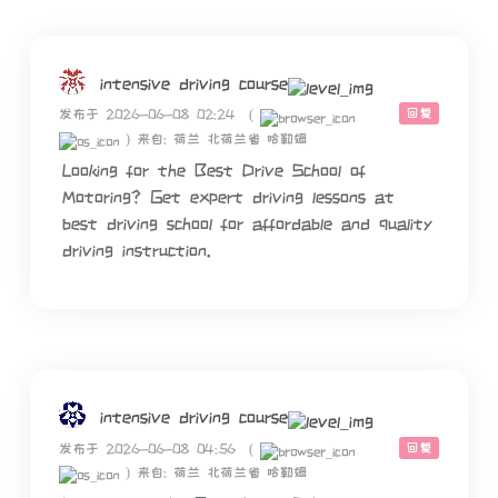
intensive driving course
回复
发布于 2026-06-08 02:24
(
)
来自: 荷兰 北荷兰省 哈勒姆
Looking for the Best Drive School of
Motoring? Get expert driving lessons at
best driving school for affordable and quality
driving instruction.
intensive driving course
回复
发布于 2026-06-08 04:56
(
)
来自: 荷兰 北荷兰省 哈勒姆