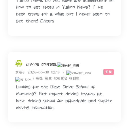
Yahoo News. Do you have any suggestions on
how to get listed in Yahoo News? I’ve
been trying for a while but I never seem to
get there! Cheers
driving courses,
回复
发布于 2026-06-08 02:18
(
)
来自: 荷兰 北荷兰省 哈勒姆
Looking for the Best Drive School of
Motoring? Get expert driving lessons at
best driving school for affordable and quality
driving instruction.