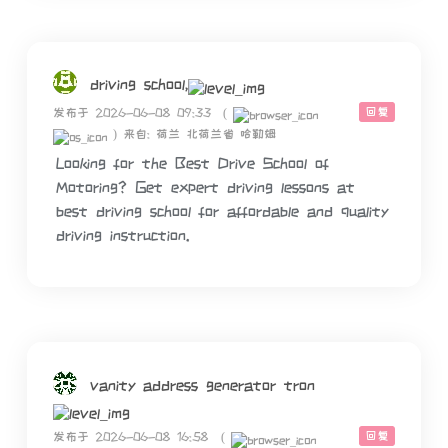
driving school,
回复
发布于 2026-06-08 09:33
(
)
来自: 荷兰 北荷兰省 哈勒姆
Looking for the Best Drive School of
Motoring? Get expert driving lessons at
best driving school for affordable and quality
driving instruction.
vanity address generator tron
回复
发布于 2026-06-08 16:58
(