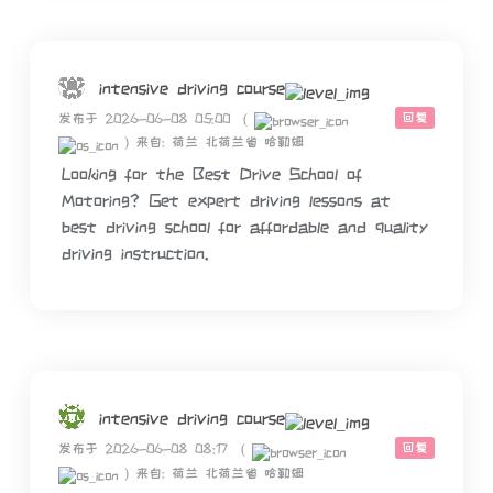
intensive driving course
回复
发布于 2026-06-08 05:00
(
)
来自: 荷兰 北荷兰省 哈勒姆
Looking for the Best Drive School of
Motoring? Get expert driving lessons at
best driving school for affordable and quality
driving instruction.
intensive driving course
回复
发布于 2026-06-08 08:17
(
)
来自: 荷兰 北荷兰省 哈勒姆