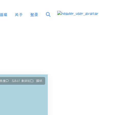
链接
关于
登录
 热度
5,861 条评论
踩坑