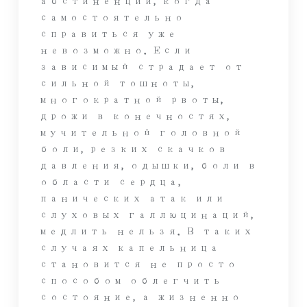
абстиненции, когда
самостоятельно
справиться уже
невозможно. Если
зависимый страдает от
сильной тошноты,
многократной рвоты,
дрожи в конечностях,
мучительной головной
боли, резких скачков
давления, одышки, боли в
области сердца,
панических атак или
слуховых галлюцинаций,
медлить нельзя. В таких
случаях капельница
становится не просто
способом облегчить
состояние, а жизненно