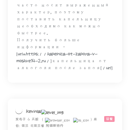
часто носят выраженный
характер, поэтому
поставить капельницу
необходимо как можно
быстрее.
Получить больше
информации –
[url=https://kapelnica-ot-zapoya-v-
moskve14-2.ru/]капельница от
алкоголя после запоя[/url]
Kevinlal
回复
发布于 6 天前
(
)
来
自: 荷兰 北荷兰省 阿姆斯特丹