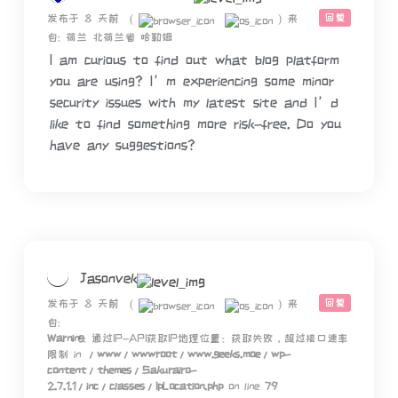
回复
发布于 8 天前
(
)
来
自: 荷兰 北荷兰省 哈勒姆
I am curious to find out what blog platform
you are using? I’m experiencing some minor
security issues with my latest site and I’d
like to find something more risk-free. Do you
have any suggestions?
Jasonvek
回复
发布于 8 天前
(
)
来
自:
Warning
: 通过IP-API获取IP地理位置：获取失败，超过接口速率
限制 in
/www/wwwroot/www.geeks.moe/wp-
content/themes/Sakurairo-
2.7.1.1/inc/classes/IpLocation.php
on line
79