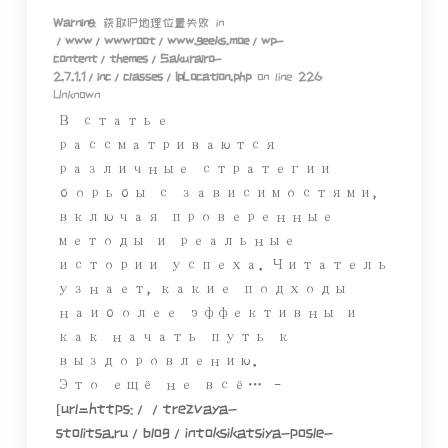
Warning
: 获取IP地理位置失败 in
/www/wwwroot/www.geeks.moe/wp-
content/themes/Sakurairo-
2.7.1.1/inc/classes/IpLocation.php
on line
226
Unknown
В статье
рассматриваются
различные стратегии
борьбы с зависимостями,
включая проверенные
методы и реальные
истории успеха. Читатель
узнает, какие подходы
наиболее эффективны и
как начать путь к
выздоровлению.
Это ещё не всё… –
[url=https://trezvaya-
stolitsa.ru/blog/intoksikatsiya-posle-