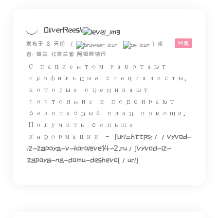
OliverReesk
回复
发布于 8 天前
(
)
来
自: 荷兰 北荷兰省 阿姆斯特丹
С пациентом работают
профильные специалисты,
которые оценивают
состояние и подбирают
безопасный план помощи.
Получить больше
информации – [url=https://vyvod-
iz-zapoya-v-koroleve14-2.ru/]vyvod-iz-
zapoya-na-domu-deshevo[/url]