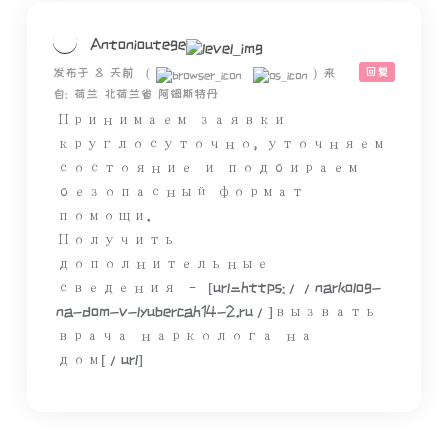
Antonioutege
回复
发布于 8 天前
(
)
来
自: 荷兰 北荷兰省 阿姆斯特丹
Принимаем заявки
круглосуточно, уточняем
состояние и подбираем
безопасный формат
помощи.
Получить
дополнительные
сведения – [url=https://narkolog-
na-dom-v-lyubercah14-2.ru/]вызвать
врача нарколога на
дом[/url]