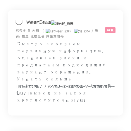
WilliamSedia
回复
发布于 8 天前
(
)
来
自: 荷兰 北荷兰省 阿姆斯特丹
Быстро собираем
первичную информацию,
оцениваем риски и
предлагаем подходящий
вариант обращения.
Узнать больше –
[url=https://vyvod-iz-zapoya-v-koroleve14-
1.ru/]вывод из запоя
круглосуточно[/url]