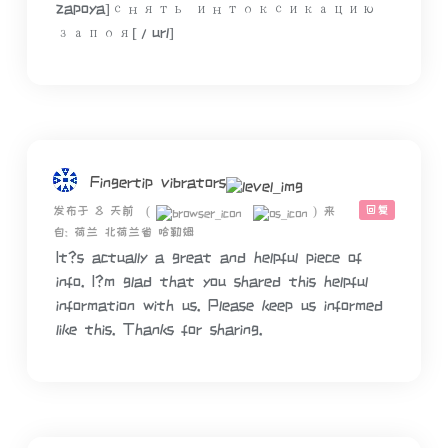
zapoya]снять интоксикацию
запоя[/url]
Fingertip vibrators
回复
发布于 8 天前
(
)
来
自: 荷兰 北荷兰省 哈勒姆
It?s actually a great and helpful piece of
info. I?m glad that you shared this helpful
information with us. Please keep us informed
like this. Thanks for sharing.