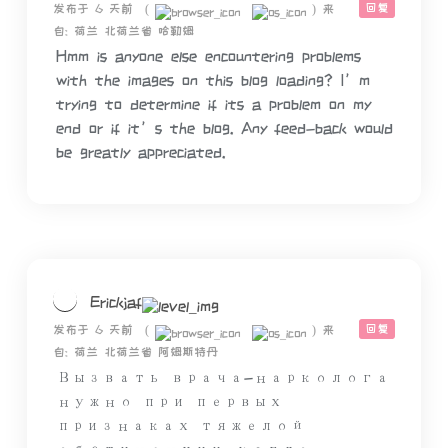
回复
发布于 6 天前
(
)
来
自: 荷兰 北荷兰省 哈勒姆
Hmm is anyone else encountering problems
with the images on this blog loading? I’m
trying to determine if its a problem on my
end or if it’s the blog. Any feed-back would
be greatly appreciated.
Erickjaf
回复
发布于 6 天前
(
)
来
自: 荷兰 北荷兰省 阿姆斯特丹
Вызвать врача-нарколога
нужно при первых
признаках тяжелой