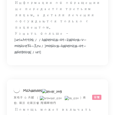
Информация об обращении
не передается третьим
лицам, а детали лечения
обсуждаются только с
пациентом.
Узнать больше –
[url=https://kapelnica-ot-zapoya-v-
moskve14-3.ru/]moskva-kapelnica-ot-
alkogolya[/url]
Michaeldes
回复
发布于 6 天前
(
)
来
自: 荷兰 北荷兰省 阿姆斯特丹
Помощь может включать