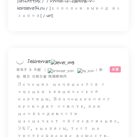
[url=https://vyvod-iz-zapoya-v-
koroleve14.ru/]королев вывод из
запоя[/url]
Jeffreyvat
回复
发布于 8 天前
(
)
来
自: 荷兰 北荷兰省 阿姆斯特丹
Лечение начинается с
оценки клинической
картины. Врач-нарколог
проводит осмотр, при
необходимости
назначает обследование,
ЭКГ, анализы, тест на
употребление веществ,