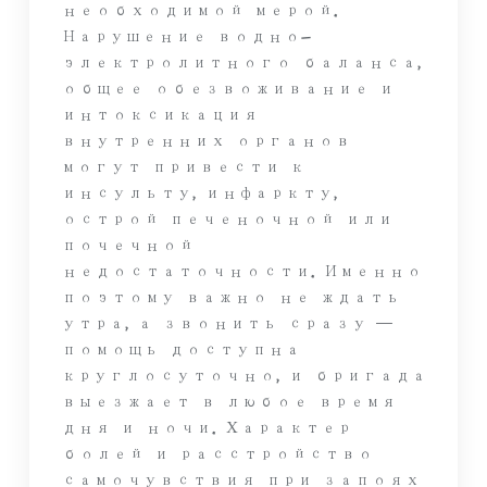
необходимой мерой.
Нарушение водно-
электролитного баланса,
общее обезвоживание и
интоксикация
внутренних органов
могут привести к
инсульту, инфаркту,
острой печеночной или
почечной
недостаточности. Именно
поэтому важно не ждать
утра, а звонить сразу —
помощь доступна
круглосуточно, и бригада
выезжает в любое время
дня и ночи. Характер
болей и расстройство
самочувствия при запоях