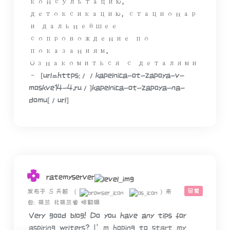
консультацию,
детоксикацию, стационар
и дальнейшее
сопровождение по
показаниям.
Ознакомиться с деталями
– [url=https://kapelnica-ot-zapoya-v-
moskve14-4.ru/]kapelnica-ot-zapoya-na-
domu[/url]
ratemyserver
回复
发布于 5 天前
(
)
来
自: 荷兰 北荷兰省 哈勒姆
Very good blog! Do you have any tips for
aspiring writers? I’m hoping to start my