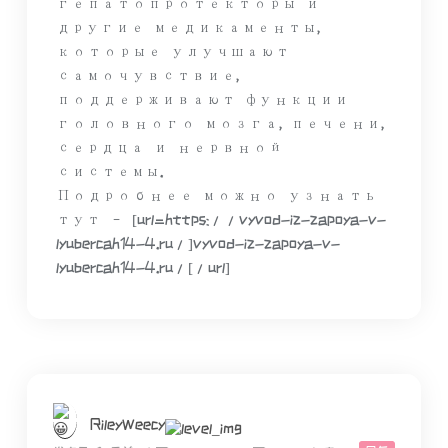
гепатопротекторы и
другие медикаменты,
которые улучшают
самочувствие,
поддерживают функции
головного мозга, печени,
сердца и нервной
системы.
Подробнее можно узнать
тут – [url=https://vyvod-iz-zapoya-v-
lyubercah14-4.ru/]vyvod-iz-zapoya-v-
lyubercah14-4.ru/[/url]
RileyWeecy