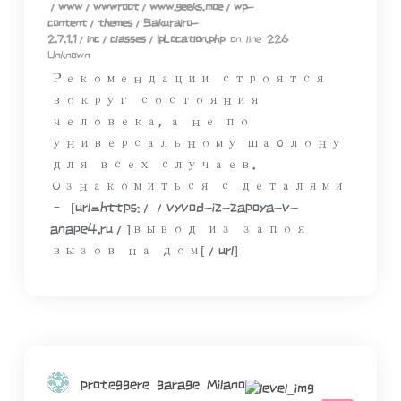
/www/wwwroot/www.geeks.moe/wp-
content/themes/Sakurairo-
2.7.1.1/inc/classes/IpLocation.php
on line
226
Unknown
Рекомендации строятся
вокруг состояния
человека, а не по
универсальному шаблону
для всех случаев.
Ознакомиться с деталями
– [url=https://vyvod-iz-zapoya-v-
anape4.ru/]вывод из запоя
вызов на дом[/url]
proteggere garage Milano