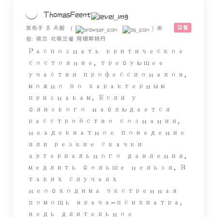
ThomasFeent
回复
发布于 8 天前
(
)
来
自: 荷兰 北荷兰省 阿姆斯特丹
Распознать критическое
состояние, требующее
участия профессионалов,
можно по характерным
признакам. Если у
близкого наблюдается
расстройство сознания,
неадекватное поведение
или резкие скачки
артериального давления,
медлить больше нельзя. В
таких случаях
необходима экстренная
помощь врача-психиатра,
ведь длительное