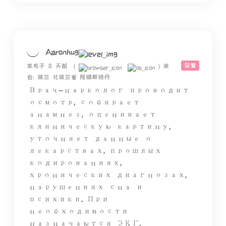
Aaronhug
回复
发布于 8 天前
(
)
来
自: 荷兰 北荷兰省 阿姆斯特丹
Врач-нарколог проводит
осмотр, собирает
анамнез, оценивает
клиническую картину,
уточняет данные о
лекарствах, прошлых
кодированиях,
хронических диагнозах,
нарушениях сна и
психики. При
необходимости
назначаются ЭКГ,