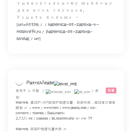
универсальному шаблону
для всех случаев.
Узнать больше –
[url=https://kapelnica-ot-zapoya-v-
moskve14.ru/]kapelnica-ot-zapoya-
klinika[/url]
PatrickJeage
回复
发布于 6 天前
(
)
来
自:
Warning
: 通过IP-API获取IP地理位置：获取失败，超过接口速率
限制 in
/www/wwwroot/www.geeks.moe/wp-
content/themes/Sakurairo-
2.7.1.1/inc/classes/IpLocation.php
on line
79
Warning
: 获取IP地理位置失败 in