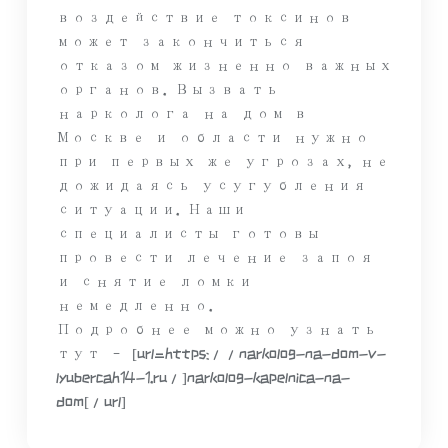
воздействие токсинов
может закончиться
отказом жизненно важных
органов. Вызвать
нарколога на дом в
Москве и области нужно
при первых же угрозах, не
дожидаясь усугубления
ситуации. Наши
специалисты готовы
провести лечение запоя
и снятие ломки
немедленно.
Подробнее можно узнать
тут – [url=https://narkolog-na-dom-v-
lyubercah14-1.ru/]narkolog-kapelnica-na-
dom[/url]