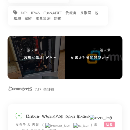
DPI
IPV6
PANABIT
云服务
互联网
包
检测
派网
流量监测
路由
上一篇文章
下一篇文章
［装机记录3］MATX+Ryzen+中塔机箱 上网机
记录3个可能导致windows11系统下vmware虚拟机卡顿的问题及解决方法
Comments
737 条评论
Baixar WhatsApp para Iphone
回复
发布于 8 天前
(
)
来