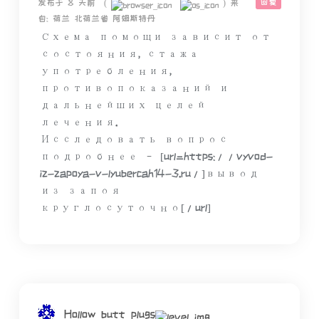
回复
发布于 8 天前
(
)
来
自: 荷兰 北荷兰省 阿姆斯特丹
Схема помощи зависит от
состояния, стажа
употребления,
противопоказаний и
дальнейших целей
лечения.
Исследовать вопрос
подробнее – [url=https://vyvod-
iz-zapoya-v-lyubercah14-3.ru/]вывод
из запоя
круглосуточно[/url]
Hollow butt plugs