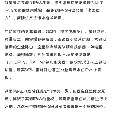
政策要求完成了IPv6覆盖，但不愿意花费更多精力优化
IPv6网络的使用体验，而导致IPv6网络只是“表面功
夫”，实际生产生活中难以使用。
而对网络的更高需求，如DPI（深度包检测）、策略路由、
流量日志、内容缓存等方面，则尚处于蛮荒阶段，大部分
常用的企业路由、流量检测服务软硬件提供商（如维盟、
爱快、海蜘蛛等）甚至尚未实现IPv6的基本覆盖
（DHCPv6、RA、ND等均未实现）或仅实现了以上部分
功能，而其DPI、策略路由等主力业务仍未在IPv6上实
现。
派网Panabit也曾经是它们中的一员，但现在经过此次更
新，体现了其对IPv6的重视，是真正愿意在此方面进行投
入的，这对于中国的IPv6网络发展来说是一个好的趋势。