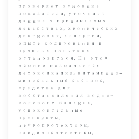
проверяет основные
показатели, уточняет
данные о принимаемых
лекарствах, хронических
диагнозах, аллергии,
опыте кодирования и
прошлых попытках
остановиться. На этой
основе назначается
детоксикация: витаминно-
минеральный раствор,
средства для
восстановления водно-
солевого баланса,
успокоительные
препараты,
нейропротекторы,
кардиопротекторы,