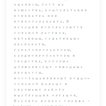
анализы, тест на
вещества, консультация
психиатра или
психотерапевта. В
лечении используются
солевой раствор,
витамины, седативные
препараты,
гепатопротекторы,
кардиопротекторы и
средства, которые
нормализуют обменные
процессы,
восстанавливают водно-
солевой баланс и
улучшают работу
внутренних органов.
Изучить вопрос глубже –