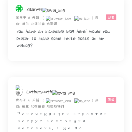
yaarwin
回复
发布于 6 天前
(
)
来
自: 荷兰 北荷兰省 哈勒姆
you have an incredible blog here! would you
prefer to make some invite posts on my
weblog?
Luthersouth
回复
发布于 6 天前
(
)
来
自: 荷兰 北荷兰省 阿姆斯特丹
Рекомендации строятся
вокруг состояния
человека, а не по