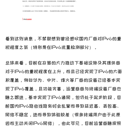
看到这则消息，不禁联想到曾经感叹国内厂商对IPv6的重
视程度之低（特别是在IPv6流量检测部分）。
总体来看，目前在政策的大力推动下基础设施及其提供商
对于IPv6的重视程度在上升，而且已经实现了IPv6的大面
积覆盖，例如华为、中兴、烽火等厂商的设备已经基本实
现了IPv6覆盖，且功能完善，运营商商与终端设备厂商也
随之跟进，基本实现了IPv6通网，但仍处于起步阶段，目
前国内IPv6路由线路有时会乱窜而导致延迟高、丢包高、
网络不稳定，进而导致体验较差（很多终端用户由于此原
因而主动关闭IPv6网络），由此可见，目前运营商随按照