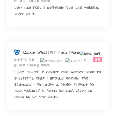
自: 荷兰 北荷兰省 哈勒姆
very nice post, i definitely love this website,
carry on it
Baixar WhatsApp para Iphone
回复
发布于 8 天前
(
)
来
自: 荷兰 北荷兰省 哈勒姆
I just couldn’t depart your website prior to
suggesting that I actually enjoyed the
standard information a person provide for
your visitors? Is gonna be back often to
check up on new posts