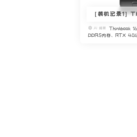
［装机记录1］Th
AI 摘要
Thinkboo
DDR5内存、RTX 40