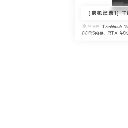
［装机记录1］Th
AI 摘要
Thinkboo
DDR5内存、RTX 40