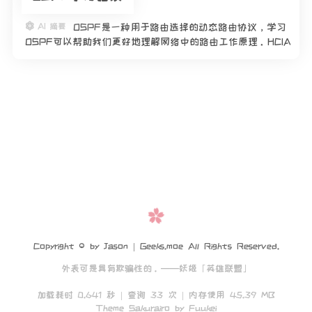
AI 摘要
OSPF是一种用于路由选择的动态路由协议，学习
OSPF可以帮助我们更好地理解网络中的路由工作原理。HCIA
课程提供了入门级别的OSPF学习内容，通过学习该课程，我
们可以掌握OSPF的基本概念和配置方法，实践中也会涉及到
O
Copyright © by Jason | Geeks.moe All Rights Reserved.
外表可是具有欺骗性的。——妖姬「英雄联盟」
加载耗时 0.641 秒 | 查询 33 次 | 内存使用 45.39 MB
Theme Sakurairo
by Fuukei