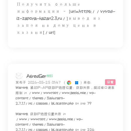
Получить больше
информации – [url=https://vyvod-
iz-zapoya-kazan23.ru/]вывод из
запоя на дому цена в
казани[/url]
AlfredGer
回复
发布于 2026-05-25 01:47
(
)
来自:
Warning
: 通过IP-API获取IP地理位置：获取失败，超过接口速率
限制 in
/www/wwwroot/www.geeks.moe/wp-
content/themes/Sakurairo-
2.7.1.1/inc/classes/IpLocation.php
on line
79
Warning
: 获取IP地理位置失败 in
/www/wwwroot/www.geeks.moe/wp-
content/themes/Sakurairo-
2.7.1.1/inc/classes/IpLocation.php
on line
226