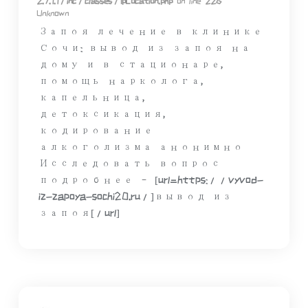
2.7.1.1/inc/classes/IpLocation.php
on line
226
Unknown
Запоя лечение в клинике
Сочи: вывод из запоя на
дому и в стационаре,
помощь нарколога,
капельница,
детоксикация,
кодирование
алкоголизма анонимно
Исследовать вопрос
подробнее – [url=https://vyvod-
iz-zapoya-sochi20.ru/]вывод из
запоя[/url]