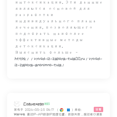
интоксикации. Эти данные
являются основой для
разработки
индивидуального плана
лечения, позволяющего
подобрать наиболее
эффективные методы
детоксикации.
Выяснить больше –
https://vyvod-iz-zapoya-tula00.ru/vyvod-
iz-zapoya-anonimno-tula/
Colbyexego
回复
发布于 2026-05-25 04:17
(
)
来自:
Warning
: 通过IP-API获取IP地理位置：获取失败，超过接口速率