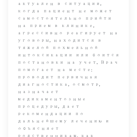
актуален в ситуации,
когда пациент не может
самостоятельно прийти
на прием в клинике,
агрессивно реагирует на
уговоры, находится в
тяжелой похмельной
интоксикации или боится
постановки на учет. Врач
помогает на месте:
проводит первичная
диагностика, осмотр,
назначает
медикаментозные
процедуры, дает
рекомендации по
дальнейшему лечению и
объясняет
родственникам, как