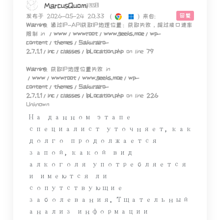
MarcusQuomi
回复
发布于 2026-05-24 20:33
(
)
来自:
Warning
: 通过IP-API获取IP地理位置：获取失败，超过接口速率
限制 in
/www/wwwroot/www.geeks.moe/wp-
content/themes/Sakurairo-
2.7.1.1/inc/classes/IpLocation.php
on line
79
Warning
: 获取IP地理位置失败 in
/www/wwwroot/www.geeks.moe/wp-
content/themes/Sakurairo-
2.7.1.1/inc/classes/IpLocation.php
on line
226
Unknown
На данном этапе
специалист уточняет, как
долго продолжается
запой, какой вид
алкоголя употребляется
и имеются ли
сопутствующие
заболевания. Тщательный
анализ информации