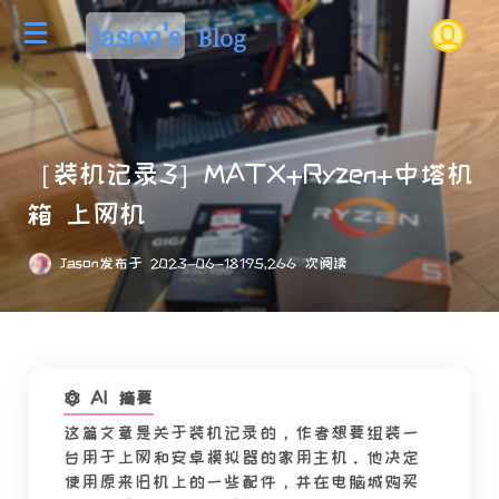
Jason's
Blog
［装机记录3］MATX+Ryzen+中塔机
箱 上网机
Jason
发布于 2023-06-18
195,266 次阅读
AI 摘要
这篇文章是关于装机记录的，作者想要组装一
台用于上网和安卓模拟器的家用主机。他决定
使用原来旧机上的一些配件，并在电脑城购买