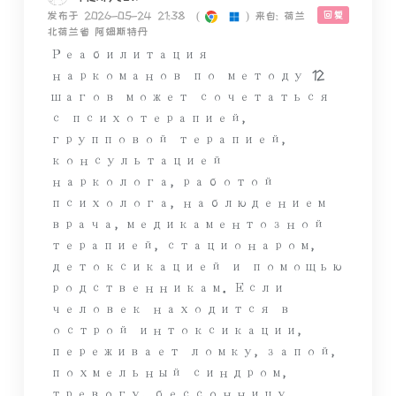
回复
发布于 2026-05-24 21:38
(
)
来自: 荷兰
北荷兰省 阿姆斯特丹
Реабилитация
наркоманов по методу 12
шагов может сочетаться
с психотерапией,
групповой терапией,
консультацией
нарколога, работой
психолога, наблюдением
врача, медикаментозной
терапией, стационаром,
детоксикацией и помощью
родственникам. Если
человек находится в
острой интоксикации,
переживает ломку, запой,
похмельный синдром,
тревогу, бессонницу,