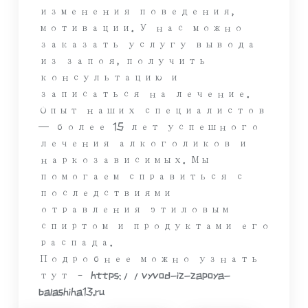
изменения поведения,
мотивации. У нас можно
заказать услугу вывода
из запоя, получить
консультацию и
записаться на лечение.
Опыт наших специалистов
— более 15 лет успешного
лечения алкоголиков и
наркозависимых. Мы
помогаем справиться с
последствиями
отравления этиловым
спиртом и продуктами его
распада.
Подробнее можно узнать
тут – https://vyvod-iz-zapoya-
balashiha13.ru