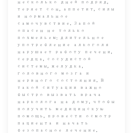
несколько дней подряд,
теряет сон, аппетит, силы
и нормальное
самочувствие. Запой
опасен не только
похмельем: длительное
употребление алкоголя
нарушает работу печени,
сердца, сосудистой
системы, желудка,
головного мозга и
нервного состояния. В
такой ситуации важно
быстро вызвать врача
нарколога на дому, чтобы
получить медицинскую
помощь, провести осмотр
пациента и начать
безопасное лечение.