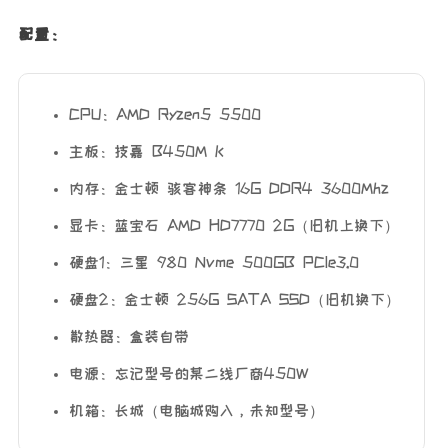
配置：
CPU：AMD Ryzen5 5500
主板：技嘉 B450M K
内存：金士顿 骇客神条 16G DDR4 3600Mhz
显卡：蓝宝石 AMD HD7770 2G（旧机上换下）
硬盘1：三星 980 Nvme 500GB PCIe3.0
硬盘2：金士顿 256G SATA SSD（旧机换下）
散热器：盒装自带
电源：忘记型号的某二线厂商450W
机箱：长城（电脑城购入，未知型号）