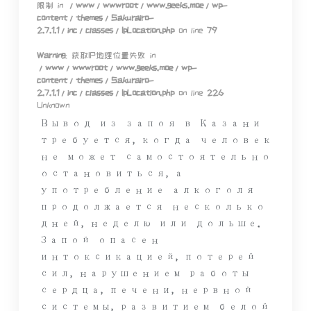
限制 in
/www/wwwroot/www.geeks.moe/wp-
content/themes/Sakurairo-
2.7.1.1/inc/classes/IpLocation.php
on line
79
Warning
: 获取IP地理位置失败 in
/www/wwwroot/www.geeks.moe/wp-
content/themes/Sakurairo-
2.7.1.1/inc/classes/IpLocation.php
on line
226
Unknown
Вывод из запоя в Казани
требуется, когда человек
не может самостоятельно
остановиться, а
употребление алкоголя
продолжается несколько
дней, неделю или дольше.
Запой опасен
интоксикацией, потерей
сил, нарушением работы
сердца, печени, нервной
системы, развитием белой