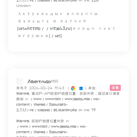
2.7.1.1/inc/classes/IpLocation.php
on line
226
Unknown
Актуальные вопросы
баланса и патчей
[url=https://vita63.ru]порно секс
игрушки[/url]
Albertnusly
回复
发布于 2026-05-24 19:43
(
)
来自:
Warning
: 通过IP-API获取IP地理位置：获取失败，超过接口速率
限制 in
/www/wwwroot/www.geeks.moe/wp-
content/themes/Sakurairo-
2.7.1.1/inc/classes/IpLocation.php
on line
79
Warning
: 获取IP地理位置失败 in
/www/wwwroot/www.geeks.moe/wp-
content/themes/Sakurairo-