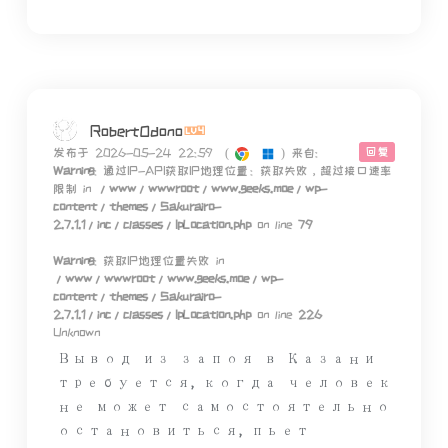
RobertOdono
回复
发布于 2026-05-24 22:59
(
)
来自:
Warning
: 通过IP-API获取IP地理位置：获取失败，超过接口速率
限制 in
/www/wwwroot/www.geeks.moe/wp-
content/themes/Sakurairo-
2.7.1.1/inc/classes/IpLocation.php
on line
79
Warning
: 获取IP地理位置失败 in
/www/wwwroot/www.geeks.moe/wp-
content/themes/Sakurairo-
2.7.1.1/inc/classes/IpLocation.php
on line
226
Unknown
Вывод из запоя в Казани
требуется, когда человек
не может самостоятельно
остановиться, пьет