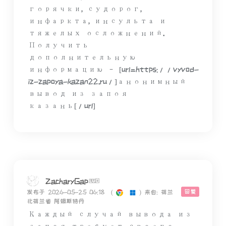
горячки, судорог,
инфаркта, инсульта и
тяжелых осложнений.
Получить
дополнительную
информацию – [url=https://vyvod-
iz-zapoya-kazan22.ru/]анонимный
вывод из запоя
казань[/url]
ZacharyGap
回复
发布于 2026-05-25 06:18
(
)
来自: 荷兰
北荷兰省 阿姆斯特丹
Каждый случай вывода из