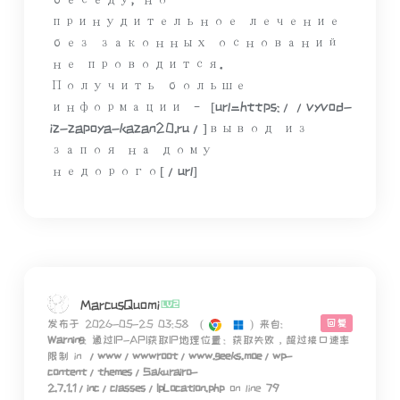
принудительное лечение
без законных оснований
не проводится.
Получить больше
информации – [url=https://vyvod-
iz-zapoya-kazan20.ru/]вывод из
запоя на дому
недорого[/url]
MarcusQuomi
回复
发布于 2026-05-25 03:58
(
)
来自:
Warning
: 通过IP-API获取IP地理位置：获取失败，超过接口速率
限制 in
/www/wwwroot/www.geeks.moe/wp-
content/themes/Sakurairo-
2.7.1.1/inc/classes/IpLocation.php
on line
79