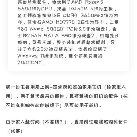
其他所需配件。他使用了AMD Ryzen5
5500作为CPU，技嘉 B450M K作为主板，
金士顿骇客神条16G DDR4 3600Mhz作为内
存，蓝宝石AMD HD7770 2G作为显卡，三星
980 Nvme 500GB PCIe3.0作为硬盘1，金
士顿256G SATA SSD作为硬盘2。机箱是长
城的，型号不详。整个装机过程非常顺利，只
花了大约20分钟安装完毕。他最终安装了
Windows 11操作系统。整个装机花费约
2000CNY。
装一台主要用来上网+安卓模拟器的家用主机（给家里人
用）。用于替代原来的那台，且被替换的旧机的配件（在
不过多影响性能的前提下）尽可能用于新机。
由于家人赶时间（不差钱？），直接前往电脑城购买配件
（挨宰）