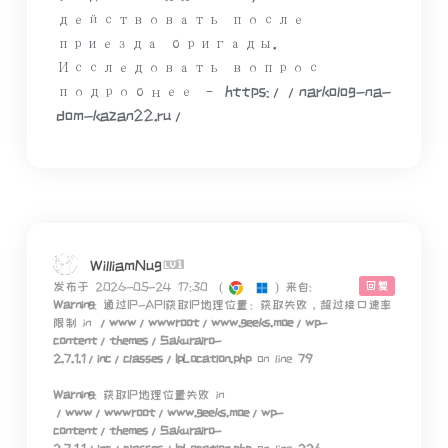
действовать после
приезда бригады.
Исследовать вопрос
подробнее – https://narkolog-na-
dom-kazan22.ru/
WilliamNug
回复
发布于 2026-05-24 17:30
(
)
来自:
Warning
: 通过IP-API获取IP地理位置：获取失败，超过接口速率
限制 in
/www/wwwroot/www.geeks.moe/wp-
content/themes/Sakurairo-
2.7.1.1/inc/classes/IpLocation.php
on line
79
Warning
: 获取IP地理位置失败 in
/www/wwwroot/www.geeks.moe/wp-
content/themes/Sakurairo-