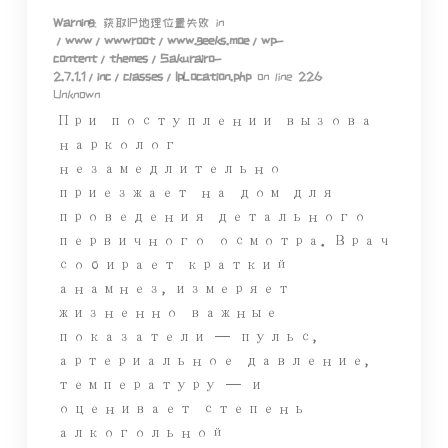
Warning
: 获取IP地理位置失败 in
/www/wwwroot/www.geeks.moe/wp-
content/themes/Sakurairo-
2.7.1.1/inc/classes/IpLocation.php
on line
226
Unknown
При поступлении вызова
нарколог
незамедлительно
приезжает на дом для
проведения детального
первичного осмотра. Врач
собирает краткий
анамнез, измеряет
жизненно важные
показатели — пульс,
артериальное давление,
температуру — и
оценивает степень
алкогольной